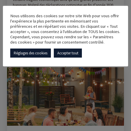
banques. Malgré des déclarations optimistes en fin d’année 2020
RÉALISATIONS
avec une annonce d’assouplissement des critères d’accès aux
Nous utilisons des cookies sur notre site Web pour vous offrir
crédits immobiliers pour les foyers français, les primo-accédants
l'expérience la plus pertinente en mémorisant vos
restent prudents. 1/3 des sondés déclarent ne pas pouvoir accéder
préférences et en répétant vos visites. En cliquant sur « Tout
à la propriété par manque de moyens financiers.
OFFRES
accepter », vous consentez à l'utilisation de TOUS les cookies.
Cependant, vous pouvez vous rendre sur les « Paramètres
Partager cet article :
des cookies » pour fournir un consentement contrôlé.
AVIS CLIENT
Réglages des cookies
Accepter tout
ACTUS
CONTACT