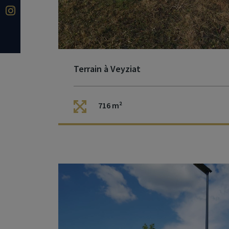
Terrain à Veyziat
716 m²