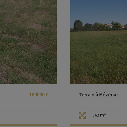
160000 €
Terrain à Mézériat
562 m²