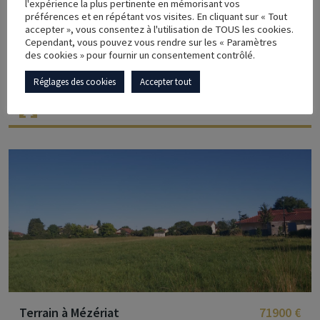
l'expérience la plus pertinente en mémorisant vos
préférences et en répétant vos visites. En cliquant sur « Tout
OFFRES
accepter », vous consentez à l'utilisation de TOUS les cookies.
Cependant, vous pouvez vous rendre sur les « Paramètres
des cookies » pour fournir un consentement contrôlé.
Terrain à BOURG EN BRESSE
160000 €
AVIS CLIENT
Réglages des cookies
Accepter tout
1059 m²
ACTUS
CONTACT
Terrain à Mézériat
71900 €