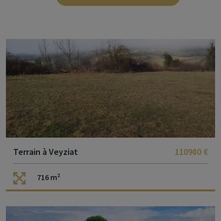
Terrain à Veyziat
110980 €
716 m²